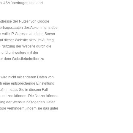
en USA übertragen und dort
-Adresse der Nutzer von Google
 Vertragsstaaten des Abkommens über
e volle IP-Adresse an einen Server
f dieser Website aktiv. Im Auftrag
e Nutzung der Website durch die
 und um weitere mit der
er dem Websitebetreiber zu
wird nicht mit anderen Daten von
h eine entsprechende Einstellung
f hin, dass Sie in diesem Fall
en nutzen können. Die Nutzer können
tzung der Website bezogenen Daten
ogle verhindern, indem sie das unter