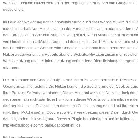
Website durch die Nutzer werden in der Regel an einen Server von Google in d
gespeichert.
Im Falle der Aktivierung der IP-Anonymisierung auf dieser Webseite, wird die IP
jedoch innerhalb von Mitgliedstaaten der Europäischen Union oder in anderen
den Europäischen Wirtschaftsraum zuvor gekürzt. Nur in Ausnahmefällen wird di
von Google in den USA übertragen und dort gekürzt. Die IP-Anonymisierung ist au
des Betreibers dieser Website wird Google diese Informationen benutzen, um di
Nutzer auszuwerten, um Reports über die Websiteaktivitäten zusammenzustellen
Websitenutzung und der Internetnutzung verbundene Dienstleistungen gegenüb
erbringen.
Die im Rahmen von Google Analytics von Ihrem Browser übermittelte IP-Adresse 
Google zusammengeführt. Die Nutzer können die Speicherung der Cookies durc
Ihrer Browser-Software verhindern; Dieses Angebot weist die Nutzer jedoch darau
gegebenenfalls nicht sämtliche Funktionen dieser Website vollumfänglich werd
darüber hinaus die Erfassung der durch das Cookie erzeugten und auf ihre Nu
(inkl. Ihrer IP-Adresse) an Google sowie die Verarbeitung dieser Daten durch Go
dem folgenden Link verfügbare Browser-Plugin herunterladen und installieren:
http://tools.google.com/dlpage/gaoptout?hl=de.