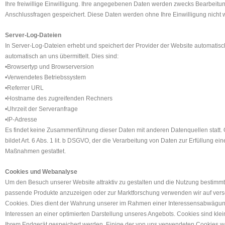
Ihre freiwillige Einwilligung. Ihre angegebenen Daten werden zwecks Bearbeitung
Anschlussfragen gespeichert. Diese Daten werden ohne Ihre Einwilligung nicht
Server-Log-Dateien
In Server-Log-Dateien erhebt und speichert der Provider der Website automatisch
automatisch an uns übermittelt. Dies sind:
•Browsertyp und Browserversion
•Verwendetes Betriebssystem
•Referrer URL
•Hostname des zugreifenden Rechners
•Uhrzeit der Serveranfrage
•IP-Adresse
Es findet keine Zusammenführung dieser Daten mit anderen Datenquellen statt.
bildet Art. 6 Abs. 1 lit. b DSGVO, der die Verarbeitung von Daten zur Erfüllung ein
Maßnahmen gestattet.
Cookies und Webanalyse
Um den Besuch unserer Website attraktiv zu gestalten und die Nutzung bestimm
passende Produkte anzuzeigen oder zur Marktforschung verwenden wir auf ver
Cookies. Dies dient der Wahrung unserer im Rahmen einer Interessensabwägu
Interessen an einer optimierten Darstellung unseres Angebots. Cookies sind klei
Ihrem Endgerät gespeichert werden. Einige der von uns verwendeten Cookies 