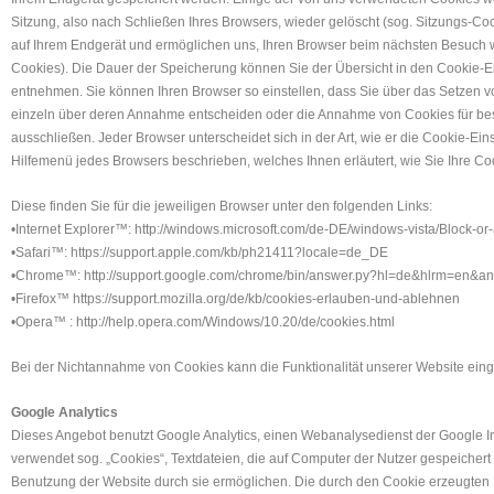
Sitzung, also nach Schließen Ihres Browsers, wieder gelöscht (sog. Sitzungs-Co
auf Ihrem Endgerät und ermöglichen uns, Ihren Browser beim nächsten Besuch 
Cookies). Die Dauer der Speicherung können Sie der Übersicht in den Cookie-
entnehmen. Sie können Ihren Browser so einstellen, dass Sie über das Setzen v
einzeln über deren Annahme entscheiden oder die Annahme von Cookies für bes
ausschließen. Jeder Browser unterscheidet sich in der Art, wie er die Cookie-Eins
Hilfemenü jedes Browsers beschrieben, welches Ihnen erläutert, wie Sie Ihre C
Diese finden Sie für die jeweiligen Browser unter den folgenden Links:
•Internet Explorer™: http://windows.microsoft.com/de-DE/windows-vista/Block-or
•Safari™: https://support.apple.com/kb/ph21411?locale=de_DE
•Chrome™: http://support.google.com/chrome/bin/answer.py?hl=de&hlrm=en&
•Firefox™ https://support.mozilla.org/de/kb/cookies-erlauben-und-ablehnen
•Opera™ : http://help.opera.com/Windows/10.20/de/cookies.html
Bei der Nichtannahme von Cookies kann die Funktionalität unserer Website eing
Google Analytics
Dieses Angebot benutzt Google Analytics, einen Webanalysedienst der Google Inc
verwendet sog. „Cookies“, Textdateien, die auf Computer der Nutzer gespeichert
Benutzung der Website durch sie ermöglichen. Die durch den Cookie erzeugten 