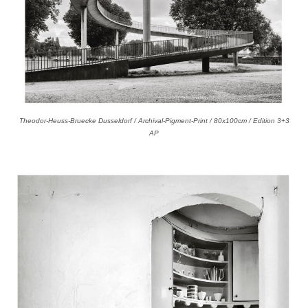
Theodor-Heuss-Bruecke Dusseldorf / Archival-Pigment-Print / 80x100cm / Edition 3+3
AP