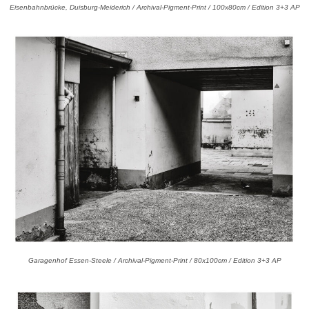
Eisenbahnbrücke, Duisburg-Meiderich / Archival-Pigment-Print / 100x80cm / Edition 3+3 AP
Garagenhof Essen-Steele / Archival-Pigment-Print / 80x100cm / Edition 3+3 AP