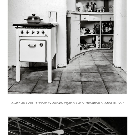
Küche mit Herd, Düsseldorf / Archival-Pigment-Print / 100x80cm / Edition 3+3 AP