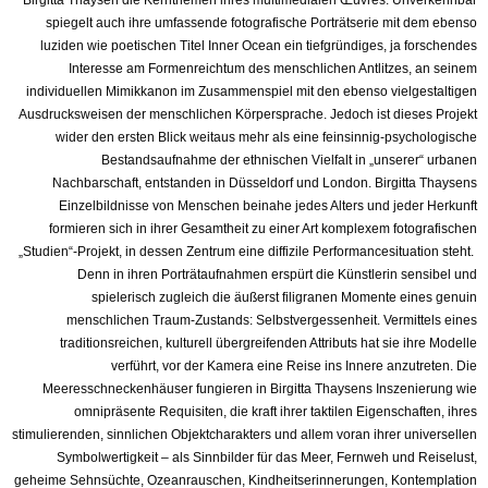
Birgitta Thaysen die Kernthemen ihres multimedialen Œuvres. Unverkennbar
spiegelt auch ihre umfassende fotografische Porträtserie mit dem ebenso
luziden wie poetischen Titel Inner Ocean ein tiefgründiges, ja forschendes
Interesse am Formenreichtum des menschlichen Antlitzes, an seinem
individuellen Mimikkanon im Zusammenspiel mit den ebenso vielgestaltigen
Ausdrucksweisen der menschlichen Körpersprache. Jedoch ist dieses Projekt
wider den ersten Blick weitaus mehr als eine feinsinnig-psychologische
Bestandsaufnahme der ethnischen Vielfalt in „unserer“ urbanen
Nachbarschaft, entstanden in Düsseldorf und London. Birgitta Thaysens
Einzelbildnisse von Menschen beinahe jedes Alters und jeder Herkunft
formieren sich in ihrer Gesamtheit zu einer Art komplexem fotografischen
„Studien“-Projekt, in dessen Zentrum eine diffizile Performancesituation steht.
Denn in ihren Porträtaufnahmen erspürt die Künstlerin sensibel und
spielerisch zugleich die äußerst filigranen Momente eines genuin
menschlichen Traum-Zustands: Selbstvergessenheit. Vermittels eines
traditionsreichen, kulturell übergreifenden Attributs hat sie ihre Modelle
verführt, vor der Kamera eine Reise ins Innere anzutreten. Die
Meeresschneckenhäuser fungieren in Birgitta Thaysens Inszenierung wie
omnipräsente Requisiten, die kraft ihrer taktilen Eigenschaften, ihres
stimulierenden, sinnlichen Objektcharakters und allem voran ihrer universellen
Symbolwertigkeit – als Sinnbilder für das Meer, Fernweh und Reiselust,
geheime Sehnsüchte, Ozeanrauschen, Kindheitserinnerungen, Kontemplation