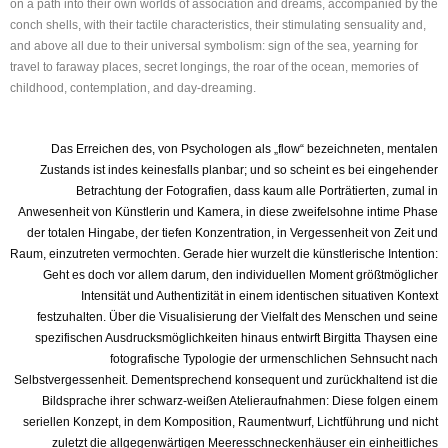
on a path into their own worlds of association and dreams, accompanied by the
conch shells, with their tactile characteristics, their stimulating sensuality and,
and above all due to their universal symbolism: sign of the sea, yearning for
travel to faraway places, secret longings, the roar of the ocean, memories of
childhood, contemplation, and day-dreaming.
Das Erreichen des, von Psychologen als „flow“ bezeichneten, mentalen
Zustands ist indes keinesfalls planbar; und so scheint es bei eingehender
Betrachtung der Fotografien, dass kaum alle Porträtierten, zumal in
Anwesenheit von Künstlerin und Kamera, in diese zweifelsohne intime Phase
der totalen Hingabe, der tiefen Konzentration, in Vergessenheit von Zeit und
Raum, einzutreten vermochten. Gerade hier wurzelt die künstlerische Intention:
Geht es doch vor allem darum, den individuellen Moment größtmöglicher
Intensität und Authentizität in einem identischen situativen Kontext
festzuhalten. Über die Visualisierung der Vielfalt des Menschen und seine
spezifischen Ausdrucksmöglichkeiten hinaus entwirft Birgitta Thaysen eine
fotografische Typologie der urmenschlichen Sehnsucht nach
Selbstvergessenheit. Dementsprechend konsequent und zurückhaltend ist die
Bildsprache ihrer schwarz-weißen Atelieraufnahmen: Diese folgen einem
seriellen Konzept, in dem Komposition, Raumentwurf, Lichtführung und nicht
zuletzt die allgegenwärtigen Meeresschneckenhäuser ein einheitliches