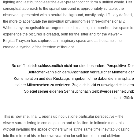
lighting and last but not least the ever-present conch form a unified whole. Her
conceptual approach to the spatial surround is appropriately suitable; the
observer is presented with a neutral background, mostly only diffusely defined,
the more to accentuate the individual physiognomies three-dimensionally.
Without any recognisable arrangement or limitation, a comprehensive space to
experience the pictures is created, both for the sitter and for the viewer –
Birgitta Thaysen has captured an imaginary space and at the same time
created a symbol of the freedom of thought.
So eröffnet sich schlussendlich nicht nur eine besondere Perspektive: Der
Betrachter kann sich dem Anschauen vertraulicher Momente der
Kontemplation und des Rückzugs hingeben, ohne dabei die Intimsphäre
seiner Mitmenschen zu verletzen. Zugleich blickt er unweigerlich in den
Spiegel seiner eigenen Sehnsucht nach Selbstvergessenheit und:
nach Glück.
This is how she, finally, opens up not just one particular perspective – the
viewer surrendering to contemplation and reflection, to intimate moments
without invading the space of others while at the same time inevitably gazing
into the mirror of his or her own yearning for self-forgetting and oblivion: