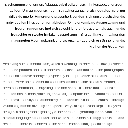
Erscheinungsbild formen. Adäquat subtil vollzieht sich ihr konzeptueller Zugriff
auf den Umraum, der sich dem Betrachter zunächst als neutraler, meist nur
diffus definierter Hintergrund präsentiert, vor dem sich umso plastischer die
individuellen Physiognomien abheben. Ohne erkennbare Ausgestaltung und
Begrenzungen eröffnet sich sowohl für die Porträtierten als auch für die
Betrachter ein weiter Entfaltungsspielraum – Birgitta Thaysen hat hier den
imaginierten Raum gebannt, und sie erschafft zugleich ein Sinnbild für die
Freiheit der Gedanken.
Achieving such a mental state, which psychologists refer to as “flow”, however,
cannot be planned and so it appears on close examination of the photographs
that not all of those portrayed, especially in the presence of the artist and her
camera, were able to enter this doubtless intimate state of total surrender, of
deep concentration, of forgetting time and space. It is here that the artistic
intention has its roots, which is, above all, to capture the individual moment of
the utmost intensity and authenticity in an identical situational context. Through
visualising human diversity and specific ways of expression Birgitta Thaysen
designs a photographic typology of the primordial yearning for oblivion. The
pictorial language of her black-and-white studio shots is fittingly consistent and
restrained; there is a concept to the series: composition, special design,